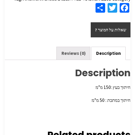
S
T
Fa
h
wi
ce
ar
tt
b
שאלות על המוצר ?
e
er
o
o
k
Reviews (0)
Description
Description
חיתוך בעץ :150 מ”מ
חיתוך במתכת : 50 מ”מ
Related products