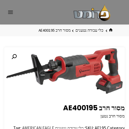
לגו
פרומט
אתר
תוכן
פרומט
החדש
בית
כלי עבודה נטענים
מסור חרב AE400195
מסור חרב AE400195
מסור חרב נטען
Category:
AE195
SKU:
כלי עבודה נטענים
AMERICAN EAGLE
Tag: