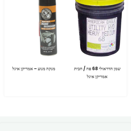
שמן הדראולי 68 פח / חבית
מנקה מנוע – אמריקן איגל
אמריקן איגל