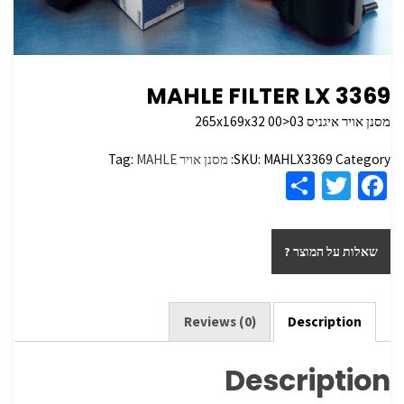
MAHLE FILTER LX 3369
מסנן אויר איגניס 265x169x32 00>03
Category:
MAHLX3369
SKU:
מסנן אויר
MAHLE
Tag:
S
T
Fa
h
wi
ce
ar
tt
b
שאלות על המוצר ?
e
er
o
o
k
Reviews (0)
Description
Description