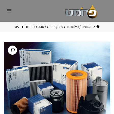
לגו
פרומט
אתר
תוכן
פרומט
החדש
בית
מסננים / פילטרים
מסנן אויר
MAHLE FILTER LX 3369