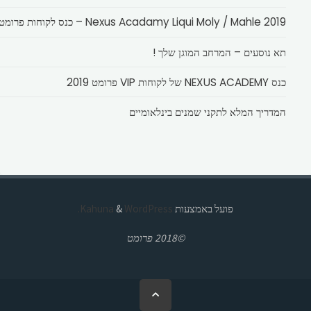
Nexus Acadamy Liqui Moly / Mahle 2019 – כנס לקוחות פרומט
תא נוסעים – המרחב המוגן שלך !
כנס NEXUS ACADEMY של לקוחות VIP פרומט 2019
המדריך המלא לתקני שמנים בינלאומיים
פועל באמצעות
Kahuna
WordPress.
&
©2018 פרומט
בחזרה
ללמעלה