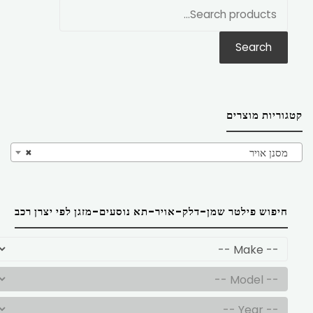
חפש
את:
Search
קטגוריות מוצרים
מסנן אויר
×
חיפוש פילטר שמן-דלק-אויר-תא נוסעים-מזגן לפי יצרן רכב