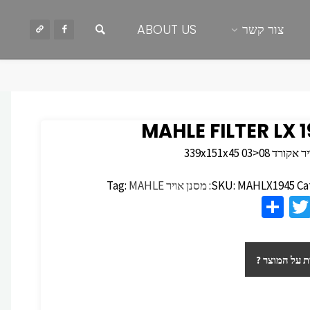
חיפוש
צור קשר
ABOUT US
MAHLE FILTER LX 
 339x151x45 03>08
Ca
MAHLX1945
SKU:
מסנן אויר
MAHLE
Tag:
S
T
F
h
wi
c
ar
tt
 על המוצר ?
e
er