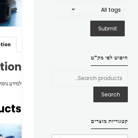
ption
חיפוש לפי מק”ט
tion
חפש
את:
למידע נוסף הכניסו מק”ט ז
Search
ucts
קטגוריות מוצרים