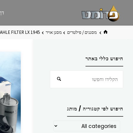
לגו
פרומט
אתר
דף
תוכן
פרומט
החדש
בית
מסננים / פילטרים
מסנן אויר
AHLE FILTER LX 1945
חיפוש כללי באתר
חפש
חיפוש
את:
חיפוש לפי קטגוריה / מותג