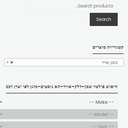
חפש
את:
Search
קטגוריות מוצרים
מסנן אויר
×
חיפוש פילטר שמן-דלק-אויר-תא נוסעים-מזגן לפי יצרן רכב