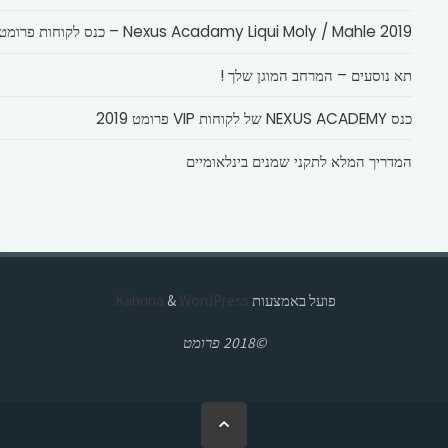
Nexus Acadamy Liqui Moly / Mahle 2019 – כנס לקוחות פרומט
תא נוסעים – המרחב המוגן שלך !
כנס NEXUS ACADEMY של לקוחות VIP פרומט 2019
המדריך המלא לתקני שמנים בינלאומיים
פועל באמצעות
Kahuna
WordPress.
&
©2018 פרומט
בחזרה
ללמעלה