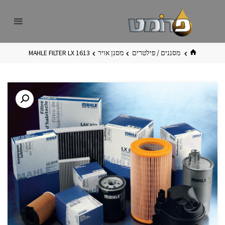
לגו
פרומט
אתר
תוכן
פרומט
החדש
בית
מסננים / פילטרים
מסנן אויר
MAHLE FILTER LX 1613