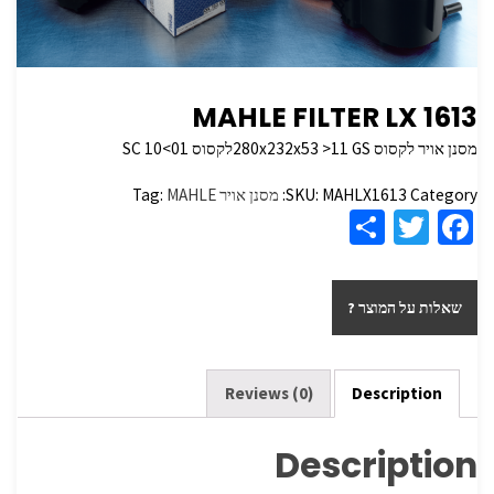
MAHLE FILTER LX 1613
מסנן אויר לקסוס 280x232x53 >11 GSלקסוס SC 10<01
Category:
MAHLX1613
SKU:
מסנן אויר
MAHLE
Tag:
S
T
Fa
h
wi
ce
ar
tt
b
שאלות על המוצר ?
e
er
o
o
k
Reviews (0)
Description
Description