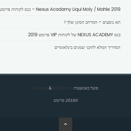
Nexus Acadamy Liqui Moly / Mahle 2019 – כנס לקוחות פרומט
תא נוסעים – המרחב המוגן שלך !
כנס NEXUS ACADEMY של לקוחות VIP פרומט 2019
המדריך המלא לתקני שמנים בינלאומיים
פועל באמצעות
Kahuna
WordPress.
&
©2018 פרומט
בחזרה
ללמעלה