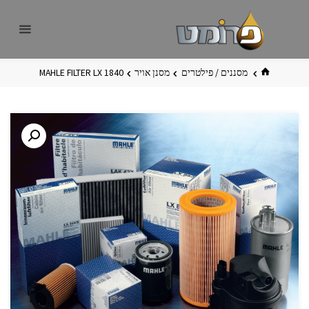
לגו
פרומט
אתר
תוכן
פרומט
החדש
בית
מסננים / פילטרים
מסנן אויר
MAHLE FILTER LX 1840