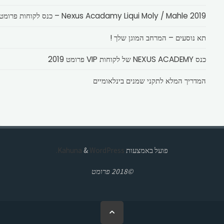
Nexus Acadamy Liqui Moly / Mahle 2019 – כנס לקוחות פרומט
תא נוסעים – המרחב המוגן שלך !
כנס NEXUS ACADEMY של לקוחות VIP פרומט 2019
המדריך המלא לתקני שמנים בינלאומיים
פועל באמצעות
Kahuna
WordPress.
&
©2018 פרומט
בחזרה
ללמעלה