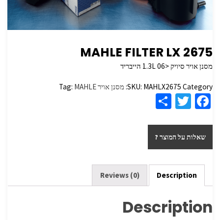
MAHLE FILTER LX 2675
מסנן אויר סיויק <1.3L 06 הייבריד
Category:
MAHLX2675
SKU:
מסנן אויר
MAHLE
Tag:
S
T
Fa
h
wi
ce
ar
tt
b
שאלות על המוצר ?
e
er
o
o
k
Reviews (0)
Description
Description