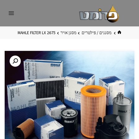
לגו
פרומט
אתר
תוכן
פרומט
החדש
בית
מסננים / פילטרים
מסנן אויר
MAHLE FILTER LX 2675