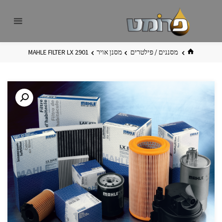
לגו
פרומט
אתר
תוכן
פרומט
החדש
בית
מסננים / פילטרים
מסנן אויר
MAHLE FILTER LX 2901