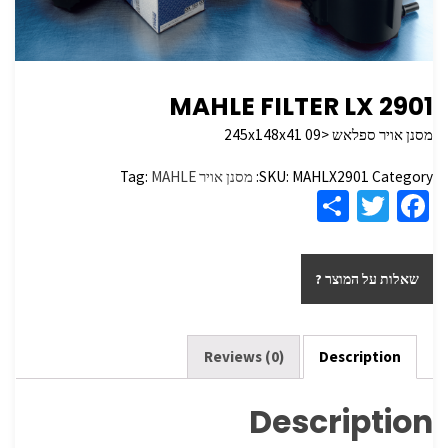
MAHLE FILTER LX 2901
מסנן אויר ספלאש <245x148x41 09
Category:
MAHLX2901
SKU:
מסנן אויר
MAHLE
Tag:
S
T
Fa
h
wi
ce
ar
tt
b
שאלות על המוצר ?
e
er
o
o
k
Reviews (0)
Description
Description