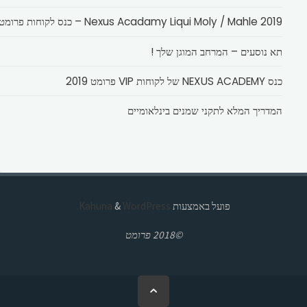
Nexus Acadamy Liqui Moly / Mahle 2019 – כנס לקוחות פרומט
תא נוסעים – המרחב המוגן שלך !
כנס NEXUS ACADEMY של לקוחות VIP פרומט 2019
המדריך המלא לתקני שמנים בינלאומיים
פועל באמצעות
Kahuna
WordPress.
&
©2018 פרומט
בחזרה
ללמעלה