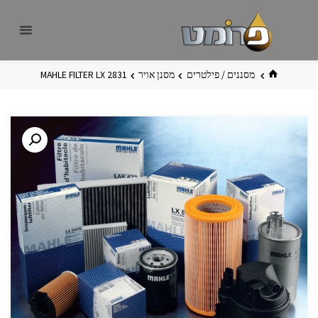
לגו
פרומט
אתר
תוכן
פרומט
החדש
בית
מסננים / פילטרים
מסנן אויר
MAHLE FILTER LX 2831