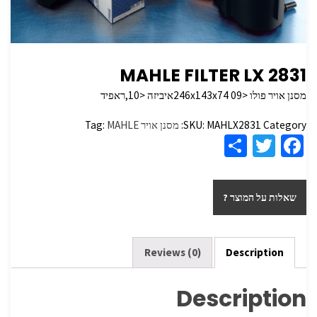
MAHLE FILTER LX 2831
מסנן אויר פולו <246x143x74 09איביזה <10,ראפיד
Category:
MAHLX2831
SKU:
מסנן אויר
MAHLE
Tag:
S
T
Fa
h
wi
ce
ar
tt
b
שאלות על המוצר ?
e
er
o
o
k
Reviews (0)
Description
Description