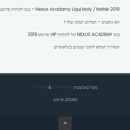
Nexus Acadamy Liqui Moly / Mahle 2019 – כנס לקוחות פרומט
תא נוסעים – המרחב המוגן שלך !
כנס NEXUS ACADEMY של לקוחות VIP פרומט 2019
המדריך המלא לתקני שמנים בינלאומיים
פועל באמצעות
Kahuna
WordPress.
&
©2018 פרומט
בחזרה
ללמעלה