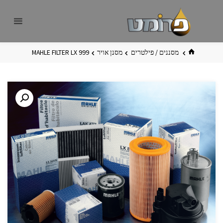
לגו
פרומט
אתר
תוכן
פרומט
החדש
בית
מסננים / פילטרים
מסנן אויר
MAHLE FILTER LX 999