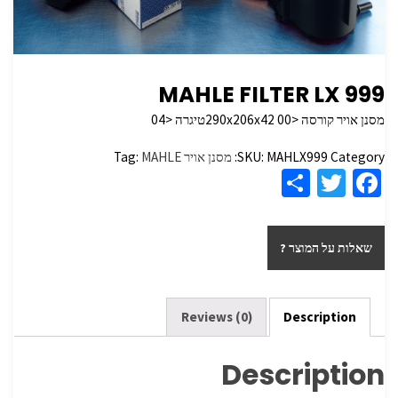
MAHLE FILTER LX 999
מסנן אויר קורסה <290x206x42 00טיגרה <04
Category:
MAHLX999
SKU:
מסנן אויר
MAHLE
Tag:
S
T
Fa
h
wi
ce
ar
tt
b
שאלות על המוצר ?
e
er
o
o
k
Reviews (0)
Description
Description