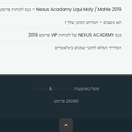
Nexus Acadamy Liqui Moly / Mahle 2019 – כנס לקוחות פרומט
תא נוסעים – המרחב המוגן שלך !
כנס NEXUS ACADEMY של לקוחות VIP פרומט 2019
המדריך המלא לתקני שמנים בינלאומיים
פועל באמצעות
Kahuna
WordPress.
&
©2018 פרומט
בחזרה
ללמעלה