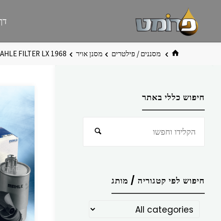
לגו
פרומט
אתר
דף
תוכן
פרומט
החדש
בית
מסננים / פילטרים
מסנן אויר
AHLE FILTER LX 1968
חיפוש כללי באתר
חפש
חיפוש
את:
חיפוש לפי קטגוריה / מותג