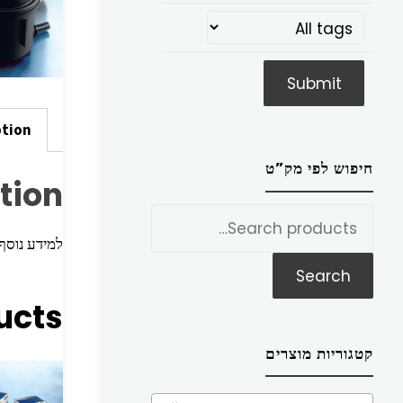
ption
חיפוש לפי מק”ט
tion
חפש
את:
למידע נוסף הכניסו מק”ט ז
Search
ucts
קטגוריות מוצרים