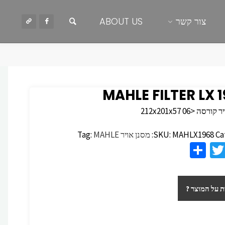
חיפוש
צור קשר
ABOUT US
MAHLE FILTER LX 
רסה <212x201x57 06
Ca
MAHLX1968
SKU:
מסנן אויר
MAHLE
Tag:
S
T
F
h
wi
c
ar
tt
 על המוצר ?
e
er