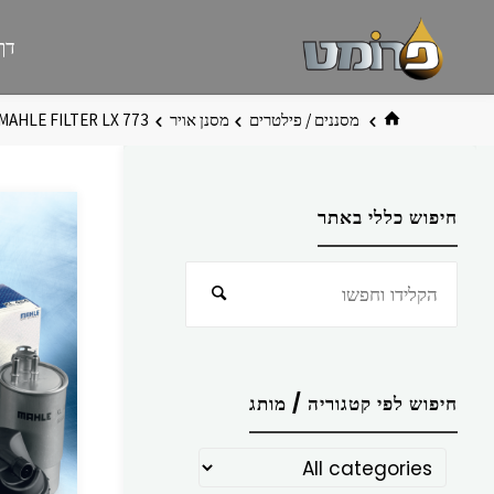
לגו
פרומט
אתר
דף
תוכן
פרומט
החדש
בית
מסננים / פילטרים
מסנן אויר
MAHLE FILTER LX 773
חיפוש כללי באתר
חפש
חיפוש
את:
חיפוש לפי קטגוריה / מותג