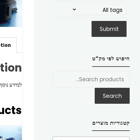
ption
חיפוש לפי מק”ט
tion
חפש
את:
למידע נוסף הכניסו מק”ט ז
Search
ucts
קטגוריות מוצרים