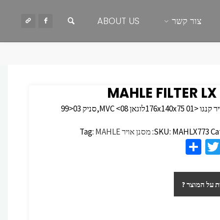
חיפוש
צור קשר
ABOUT US
MAHLE FILTER LX
176xלוגאן MVC <08,סניק 03<99
Ca
MAHLX773
SKU:
מסנן אויר
MAHLE
Tag:
S
T
F
h
wi
c
ar
tt
 על המוצר ?
e
er