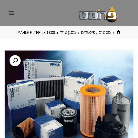
לגו
פרומט
אתר
תוכן
פרומט
החדש
בית
מסננים / פילטרים
מסנן אויר
MAHLE FILTER LX 1808