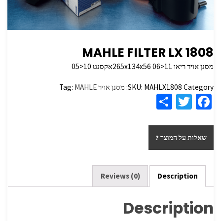
MAHLE FILTER LX 1808
מסנן אויר ריאו 265x134x56 06>11אקסנט 10<05
Category:
MAHLX1808
SKU:
מסנן אויר
MAHLE
Tag:
S
T
Fa
h
wi
ce
ar
tt
b
שאלות על המוצר ?
e
er
o
o
k
Reviews (0)
Description
Description