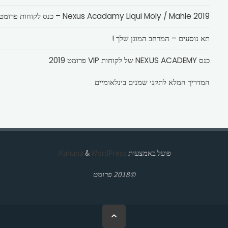
Nexus Acadamy Liqui Moly / Mahle 2019 – כנס לקוחות פרומט
תא נוסעים – המרחב המוגן שלך !
כנס NEXUS ACADEMY של לקוחות VIP פרומט 2019
המדריך המלא לתקני שמנים בינלאומיים
פועל באמצעות
Kahuna
WordPress.
&
©2018 פרומט
בחזרה
ללמעלה