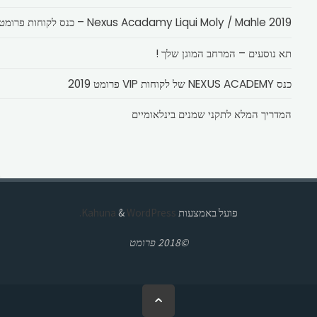
Nexus Acadamy Liqui Moly / Mahle 2019 – כנס לקוחות פרומט
תא נוסעים – המרחב המוגן שלך !
כנס NEXUS ACADEMY של לקוחות VIP פרומט 2019
המדריך המלא לתקני שמנים בינלאומיים
פועל באמצעות
Kahuna
WordPress.
&
©2018 פרומט
בחזרה
ללמעלה