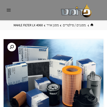
לגו
פרומט
אתר
תוכן
פרומט
החדש
בית
מסננים / פילטרים
מסנן אויר
MAHLE FILTER LX 4060