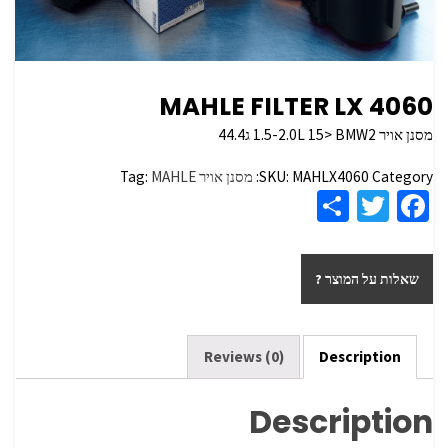
MAHLE FILTER LX 4060
מסנן אויר 1.5-2.0L 15> BMW2 ג44.4
Category:
MAHLX4060
SKU:
מסנן אויר
MAHLE
Tag:
S
T
Fa
h
wi
ce
ar
tt
b
שאלות על המוצר ?
e
er
o
o
k
Reviews (0)
Description
Description