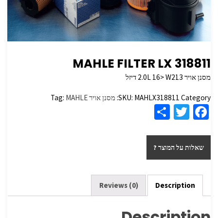
MAHLE FILTER LX 318811
מסנן אויר 2.0L 16> W213 דיזל
Category:
MAHLX318811
SKU:
מסנן אויר
MAHLE
Tag:
S
T
Fa
h
wi
ce
ar
tt
b
שאלות על המוצר ?
e
er
o
o
k
Reviews (0)
Description
Description