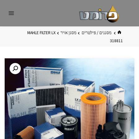
לגו
פרומט
אתר
תוכן
פרומט
החדש
בית
מסננים / פילטרים
מסנן אויר
MAHLE FILTER LX
318811