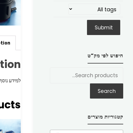
ption
חיפוש לפי מק”ט
tion
חפש
את:
למידע נוסף הכניסו מק”ט ז
Search
ucts
קטגוריות מוצרים