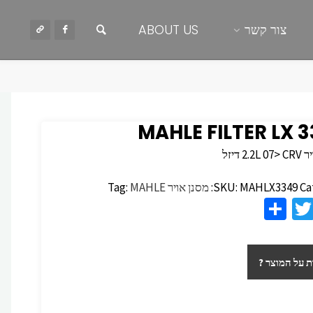
חיפוש
צור קשר
ABOUT US
MAHLE FILTER LX 
2. דיזל
Ca
MAHLX3349
SKU:
מסנן אויר
MAHLE
Tag:
S
T
F
h
wi
c
ar
tt
 על המוצר ?
e
er