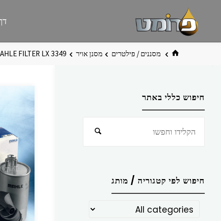
לגו
פרומט
אתר
דף
תוכן
פרומט
החדש
בית
מסננים / פילטרים
מסנן אויר
AHLE FILTER LX 3349
חיפוש כללי באתר
חפש
חיפוש
את:
חיפוש לפי קטגוריה / מותג