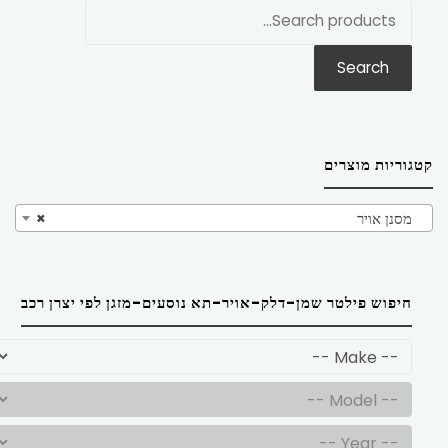
חפש
את:
Search
קטגוריות מוצרים
מסנן אויר
×
חיפוש פילטר שמן-דלק-אויר-תא נוסעים-מזגן לפי יצרן רכב