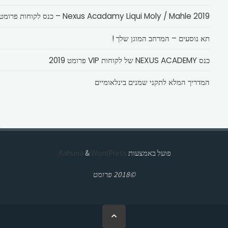
Nexus Acadamy Liqui Moly / Mahle 2019 – כנס לקוחות פרומט
תא נוסעים – המרחב המוגן שלך !
כנס NEXUS ACADEMY של לקוחות VIP פרומט 2019
המדריך המלא לתקני שמנים בינלאומיים
פועל באמצעות
Kahuna
WordPress.
&
©2018 פרומט
בחזרה
ללמעלה