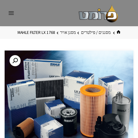
לגו
פרומט
אתר
תוכן
פרומט
החדש
בית
מסננים / פילטרים
מסנן אויר
MAHLE FILTER LX 1768