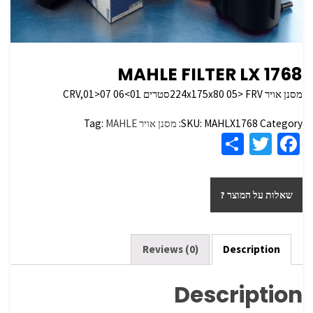
MAHLE FILTER LX 1768
מסנן אויר 224x175x80 05> FRVסטרים CRV,01>07 06<01
Category:
MAHLX1768
SKU:
מסנן אויר
MAHLE
Tag:
S
T
Fa
h
wi
ce
ar
tt
b
שאלות על המוצר ?
e
er
o
o
k
Reviews (0)
Description
Description