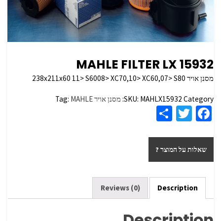
MAHLE FILTER LX 15932
מסנן אויר 238x211x60 11> S6008> XC70,10> XC60,07> S80
Category:
MAHLX15932
SKU:
מסנן אויר
MAHLE
Tag:
S
T
Fa
h
wi
ce
ar
tt
b
שאלות על המוצר ?
e
er
o
o
k
Reviews (0)
Description
Description