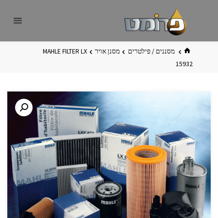
לגו
פרומט
אתר
תוכן
פרומט
החדש
בית
מסננים / פילטרים
מסנן אויר
MAHLE FILTER LX
15932