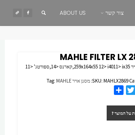
חיפוש
צור קשר
ABOUT US
MAHLE FILTER LX 
<14,ספורטג' <11
Ca
MAHLX2869
SKU:
מסנן אויר
MAHLE
Tag:
S
T
F
h
wi
c
ar
tt
 על המוצר ?
e
er