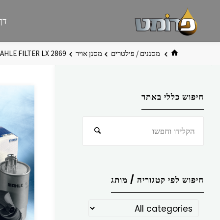
לגו
פרומט
אתר
דף
תוכן
פרומט
החדש
בית
מסננים / פילטרים
מסנן אויר
AHLE FILTER LX 2869
חיפוש כללי באתר
חפש
חיפוש
את:
חיפוש לפי קטגוריה / מותג