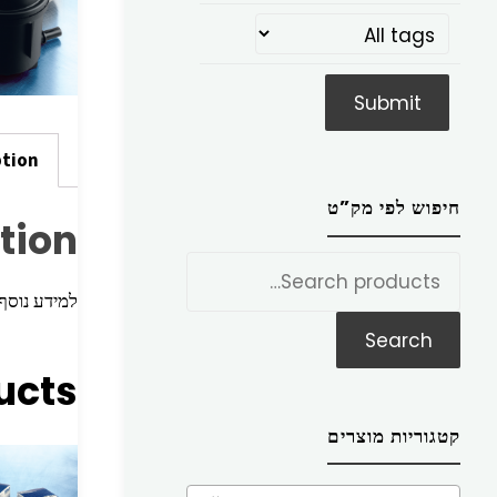
ption
חיפוש לפי מק”ט
tion
חפש
את:
למידע נוסף הכניסו מק”ט ז
Search
ucts
קטגוריות מוצרים