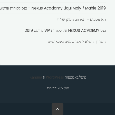
Nexus Acadamy Liqui Moly / Mahle 2019 – כנס לקוחות פרומט
תא נוסעים – המרחב המוגן שלך !
כנס NEXUS ACADEMY של לקוחות VIP פרומט 2019
המדריך המלא לתקני שמנים בינלאומיים
פועל באמצעות
Kahuna
WordPress.
&
©2018 פרומט
בחזרה
ללמעלה