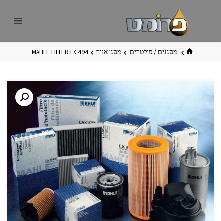
לגו
פרומט
אתר
תוכן
פרומט
החדש
בית
מסננים / פילטרים
מסנן אויר
MAHLE FILTER LX 494