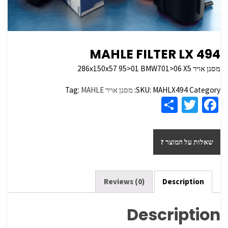
MAHLE FILTER LX 494
מסנן אויר 286x150x57 95>01 BMW701>06 X5
Category:
MAHLX494
SKU:
מסנן אויר
MAHLE
Tag:
S
T
Fa
h
wi
ce
ar
tt
b
שאלות על המוצר ?
e
er
o
o
k
Reviews (0)
Description
Description