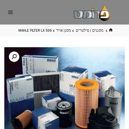
לגו
פרומט
אתר
תוכן
פרומט
החדש
בית
מסננים / פילטרים
מסנן אויר
MAHLE FILTER LX 936