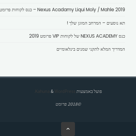
Nexus Acadamy Liqui Moly / Mahle 2019 – כנס לקוחות פרומט
תא נוסעים – המרחב המוגן שלך !
כנס NEXUS ACADEMY של לקוחות VIP פרומט 2019
המדריך המלא לתקני שמנים בינלאומיים
פועל באמצעות
Kahuna
WordPress.
&
©2018 פרומט
בחזרה
ללמעלה