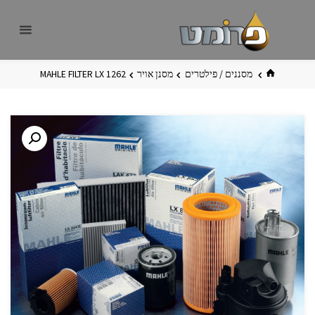
לגו
פרומט
אתר
תוכן
פרומט
החדש
בית
מסננים / פילטרים
מסנן אויר
MAHLE FILTER LX 1262