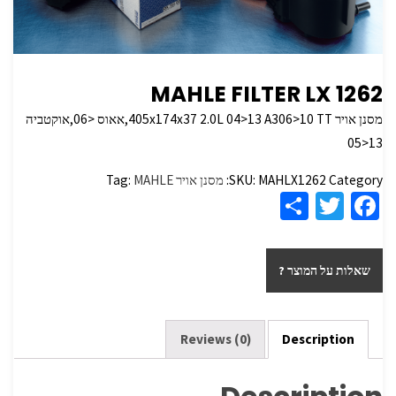
MAHLE FILTER LX 1262
מסנן אויר 405x174x37 2.0L 04>13 A306>10 TT,אאוס <06,אוקטביה
13<05
Category:
MAHLX1262
SKU:
מסנן אויר
MAHLE
Tag:
S
T
Fa
h
wi
ce
ar
tt
b
שאלות על המוצר ?
e
er
o
o
k
Reviews (0)
Description