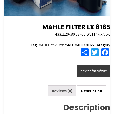
MAHLE FILTER LX 8165
מסנן אויר 433x120x80 03>08 W211
Category:
MAHLX8165
SKU:
מסנן אויר
MAHLE
Tag:
S
T
Fa
h
wi
ce
ar
tt
b
שאלות על המוצר ?
e
er
o
o
k
Reviews (0)
Description
Description