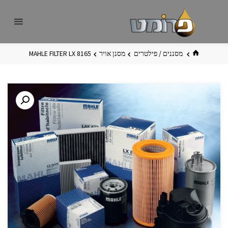
לגו
פרומט
אתר
תוכן
פרומט
החדש
בית
מסננים / פילטרים
מסנן אויר
MAHLE FILTER LX 8165