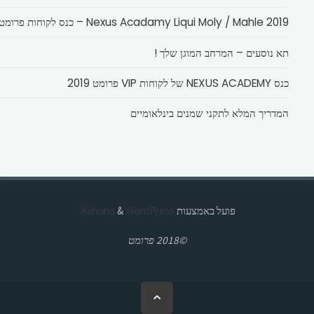
Nexus Acadamy Liqui Moly / Mahle 2019 – כנס לקוחות פרומט
תא נוסעים – המרחב המוגן שלך !
כנס NEXUS ACADEMY של לקוחות VIP פרומט 2019
המדריך המלא לתקני שמנים בינלאומיים
פועל באמצעות
Kahuna
WordPress.
&
©2018 פרומט
בחזרה
ללמעלה