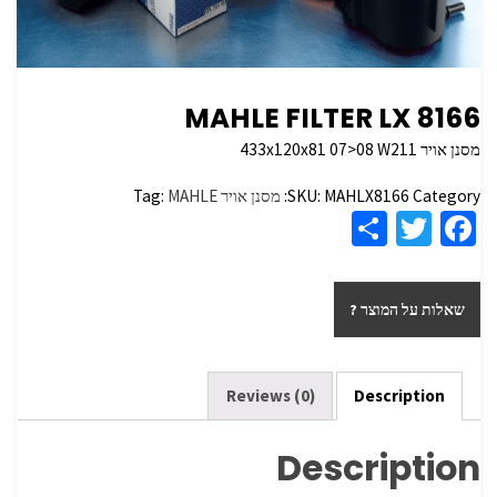
MAHLE FILTER LX 8166
מסנן אויר 433x120x81 07>08 W211
Category:
MAHLX8166
SKU:
מסנן אויר
MAHLE
Tag:
S
T
Fa
h
wi
ce
ar
tt
b
שאלות על המוצר ?
e
er
o
o
k
Reviews (0)
Description
Description