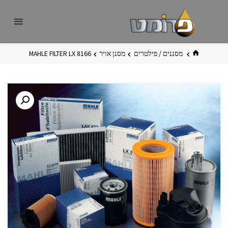
לגו
פרומט
אתר
תוכן
פרומט
החדש
בית
מסננים / פילטרים
מסנן אויר
MAHLE FILTER LX 8166