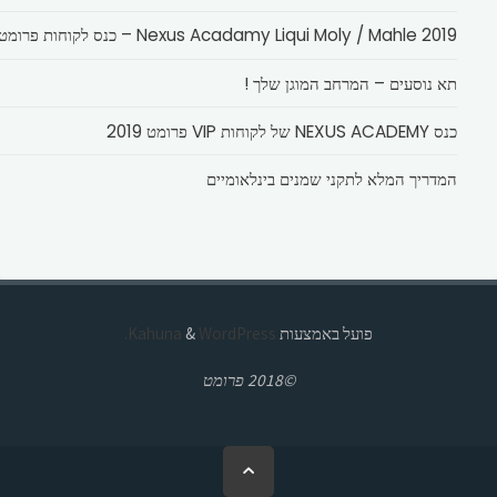
Nexus Acadamy Liqui Moly / Mahle 2019 – כנס לקוחות פרומט
תא נוסעים – המרחב המוגן שלך !
כנס NEXUS ACADEMY של לקוחות VIP פרומט 2019
המדריך המלא לתקני שמנים בינלאומיים
פועל באמצעות
Kahuna
WordPress.
&
©2018 פרומט
בחזרה
ללמעלה