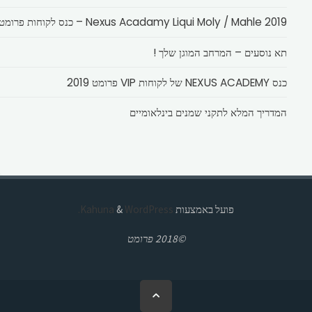
Nexus Acadamy Liqui Moly / Mahle 2019 – כנס לקוחות פרומט
תא נוסעים – המרחב המוגן שלך !
כנס NEXUS ACADEMY של לקוחות VIP פרומט 2019
המדריך המלא לתקני שמנים בינלאומיים
פועל באמצעות
Kahuna
WordPress.
&
©2018 פרומט
בחזרה
ללמעלה