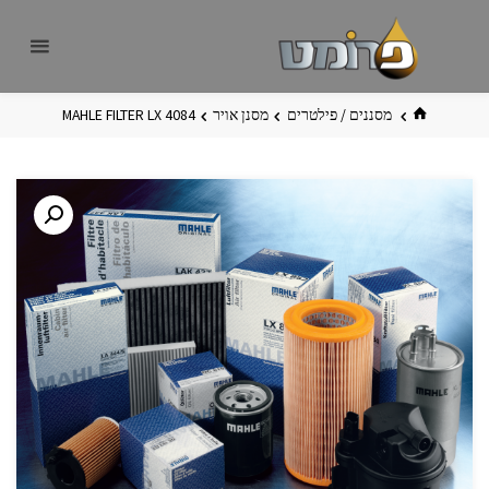
לגו
פרומט
אתר
תוכן
פרומט
החדש
בית
מסננים / פילטרים
מסנן אויר
MAHLE FILTER LX 4084