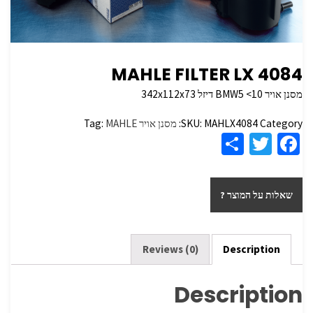
MAHLE FILTER LX 4084
מסנן אויר BMW5 <10 דיזל 342x112x73
Category:
MAHLX4084
SKU:
מסנן אויר
MAHLE
Tag:
S
T
Fa
h
wi
ce
ar
tt
b
שאלות על המוצר ?
e
er
o
o
k
Reviews (0)
Description
Description