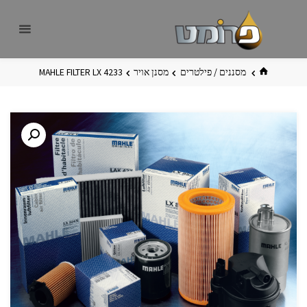
לגו
פרומט
אתר
תוכן
פרומט
החדש
בית
מסננים / פילטרים
מסנן אויר
MAHLE FILTER LX 4233