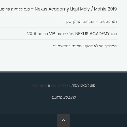
Nexus Acadamy Liqui Moly / Mahle 2019 – כנס לקוחות פרומט
תא נוסעים – המרחב המוגן שלך !
כנס NEXUS ACADEMY של לקוחות VIP פרומט 2019
המדריך המלא לתקני שמנים בינלאומיים
פועל באמצעות
Kahuna
WordPress.
&
©2018 פרומט
בחזרה
ללמעלה