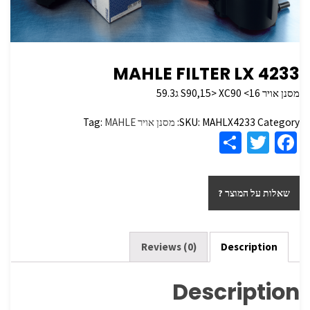
MAHLE FILTER LX 4233
מסנן אויר S90,15> XC90 <16 ג59.3
Category:
MAHLX4233
SKU:
מסנן אויר
MAHLE
Tag:
S
T
Fa
h
wi
ce
ar
tt
b
שאלות על המוצר ?
e
er
o
o
k
Reviews (0)
Description
Description