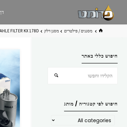
לגו
פרומט
אתר
דף
תוכן
פרומט
החדש
בית
מסננים / פילטרים
מסנן דלק
AHLE FILTER KX 178D
חיפוש כללי באתר
חפש
חיפוש
את:
חיפוש לפי קטגוריה / מותג