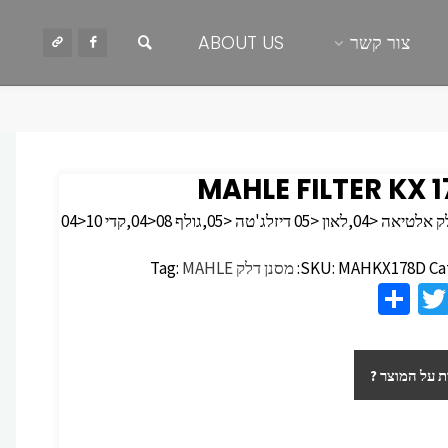
חיפוש
צור קשר
ABOUT US
MAHLE FILTER KX 
ן <05 דיזלג'טה <05,גולף 08<04,קדי 10<04
Ca
MAHKX178D
SKU:
מסנן דלק
MAHLE
Tag:
S
T
F
h
wi
c
ar
tt
 על המוצר ?
e
er