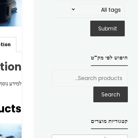
ption
חיפוש לפי מק”ט
tion
חפש
את:
למידע נוסף הכניסו מק”ט ז
Search
ucts
קטגוריות מוצרים