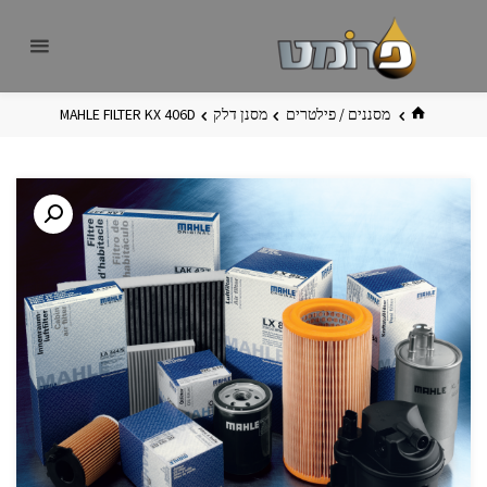
לגו
פרומט
אתר
תוכן
פרומט
החדש
בית
מסננים / פילטרים
מסנן דלק
MAHLE FILTER KX 406D