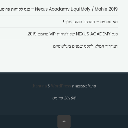
Nexus Acadamy Liqui Moly / Mahle 2019 – כנס לקוחות פרומט
תא נוסעים – המרחב המוגן שלך !
כנס NEXUS ACADEMY של לקוחות VIP פרומט 2019
המדריך המלא לתקני שמנים בינלאומיים
פועל באמצעות
Kahuna
WordPress.
&
©2018 פרומט
בחזרה
ללמעלה