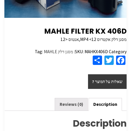
MAHLE FILTER KX 406D
מסנן דלק אקטרוס MP4 <12,אנטוס <12
Category:
MAHKX406D
SKU:
מסנן דלק
MAHLE
Tag:
S
T
Fa
h
wi
ce
ar
tt
b
שאלות על המוצר ?
e
er
o
o
k
Reviews (0)
Description
Description