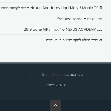
Nexus Acadamy Liqui Moly / Mahle 2019 – כנס לקוחות פרומט
תא נוסעים – המרחב המוגן שלך !
כנס NEXUS ACADEMY של לקוחות VIP פרומט 2019
המדריך המלא לתקני שמנים בינלאומיים
פועל באמצעות
Kahuna
WordPress.
&
©2018 פרומט
בחזרה
ללמעלה