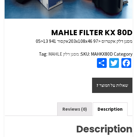
MAHLE FILTER KX 80D
מסנן דלק אקטרוס <203x108x46 97אקסור 941 13<05
Category:
MAHKX80D
SKU:
מסנן דלק
MAHLE
Tag:
S
T
Fa
h
wi
ce
ar
tt
b
שאלות על המוצר ?
e
er
o
o
k
Reviews (0)
Description
Description