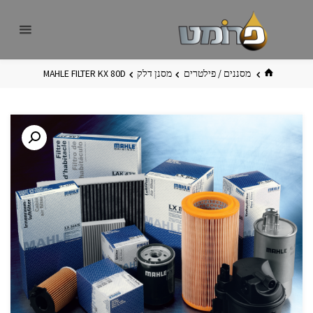
לגו
פרומט
אתר
תוכן
פרומט
החדש
בית
מסננים / פילטרים
מסנן דלק
MAHLE FILTER KX 80D