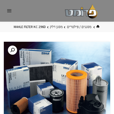
לגו
פרומט
אתר
תוכן
פרומט
החדש
בית
מסננים / פילטרים
מסנן דלק
MAHLE FILTER KC 296D