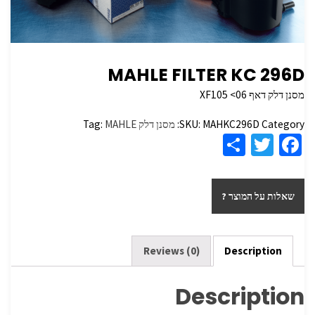
MAHLE FILTER KC 296D
מסנן דלק דאף XF105 <06
Category:
MAHKC296D
SKU:
מסנן דלק
MAHLE
Tag:
S
T
Fa
h
wi
ce
ar
tt
b
שאלות על המוצר ?
e
er
o
o
k
Reviews (0)
Description
Description