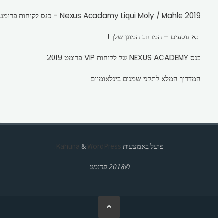
Nexus Acadamy Liqui Moly / Mahle 2019 – כנס לקוחות פרומט
תא נוסעים – המרחב המוגן שלך !
כנס NEXUS ACADEMY של לקוחות VIP פרומט 2019
המדריך המלא לתקני שמנים בינלאומיים
פועל באמצעות
Kahuna
WordPress.
&
©2018 פרומט
בחזרה
ללמעלה