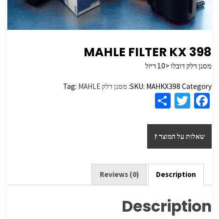
MAHLE FILTER KX 398
מסנן דלק דובלו <10 דיזל
Category:
MAHKX398
SKU:
מסנן דלק
MAHLE
Tag:
S
T
Fa
h
wi
ce
ar
tt
b
שאלות על המוצר ?
e
er
o
o
k
Reviews (0)
Description
Description