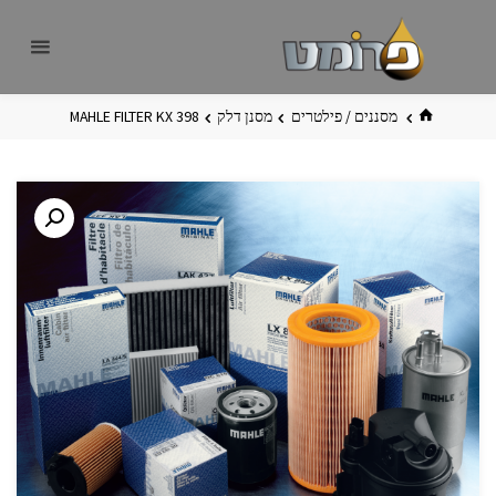
לגו
פרומט
אתר
תוכן
פרומט
החדש
בית
מסננים / פילטרים
מסנן דלק
MAHLE FILTER KX 398