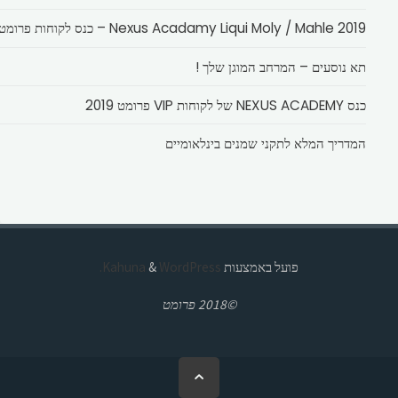
Nexus Acadamy Liqui Moly / Mahle 2019 – כנס לקוחות פרומט
תא נוסעים – המרחב המוגן שלך !
כנס NEXUS ACADEMY של לקוחות VIP פרומט 2019
המדריך המלא לתקני שמנים בינלאומיים
פועל באמצעות
Kahuna
WordPress.
&
©2018 פרומט
בחזרה
ללמעלה