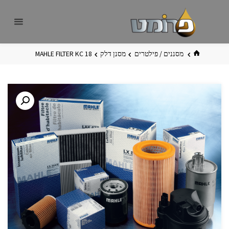
לגו
פרומט
אתר
תוכן
פרומט
החדש
בית
מסננים / פילטרים
מסנן דלק
MAHLE FILTER KC 18