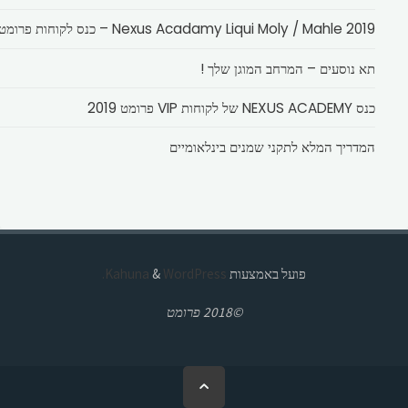
Nexus Acadamy Liqui Moly / Mahle 2019 – כנס לקוחות פרומט
תא נוסעים – המרחב המוגן שלך !
כנס NEXUS ACADEMY של לקוחות VIP פרומט 2019
המדריך המלא לתקני שמנים בינלאומיים
פועל באמצעות
Kahuna
WordPress.
&
©2018 פרומט
בחזרה
ללמעלה