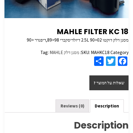
MAHLE FILTER KC 18
מסנן דלק דוקטו 2.5L 90>02 דיזלדיסקברי 98<89,דיפנדר <90
Category:
MAHKC18
SKU:
מסנן דלק
MAHLE
Tag:
S
T
Fa
h
wi
ce
ar
tt
b
שאלות על המוצר ?
e
er
o
o
k
Reviews (0)
Description
Description