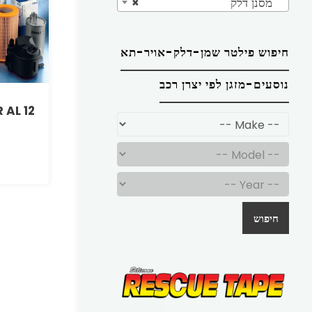
מסנן דלק
×
חיפוש פילטר שמן-דלק-אויר-תא
נוסעים-מזגן לפי יצרן רכב
 AL 12
חיפוש