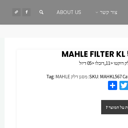
חיפוש
צור קשר
ABOUT US
MAHLE FILTER KL
<11,דובלו <05 דיזל
Ca
MAHKL567
SKU:
מסנן דלק
MAHLE
Tag:
S
T
F
h
wi
c
ar
tt
 על המוצר ?
e
er