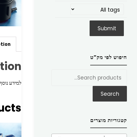
ption
חיפוש לפי מק”ט
tion
חפש
את:
למידע נוסף הכניסו מק”ט ז
Search
ucts
קטגוריות מוצרים