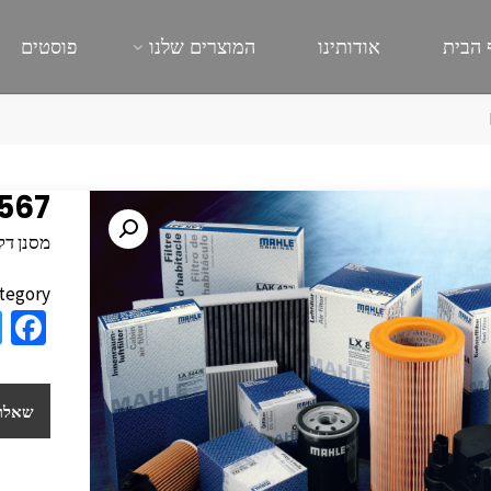
 הבית
אודותינו
המוצרים שלנו
פוסטים
 567
מסנן דלק דוקטו 
tegory:
a
e
b
שאלות
o
o