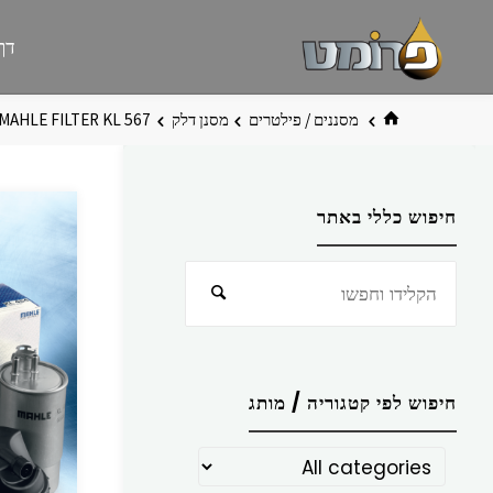
לגו
פרומט
אתר
דף
תוכן
פרומט
החדש
בית
מסננים / פילטרים
מסנן דלק
MAHLE FILTER KL 567
חיפוש כללי באתר
חפש
חיפוש
את:
חיפוש לפי קטגוריה / מותג