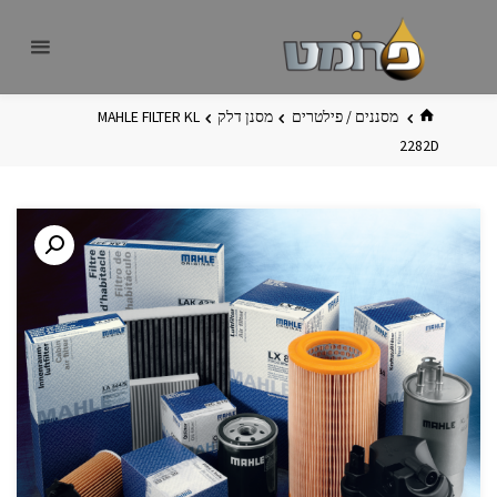
לגו
פרומט
אתר
תוכן
פרומט
החדש
בית
מסננים / פילטרים
מסנן דלק
MAHLE FILTER KL
2282D