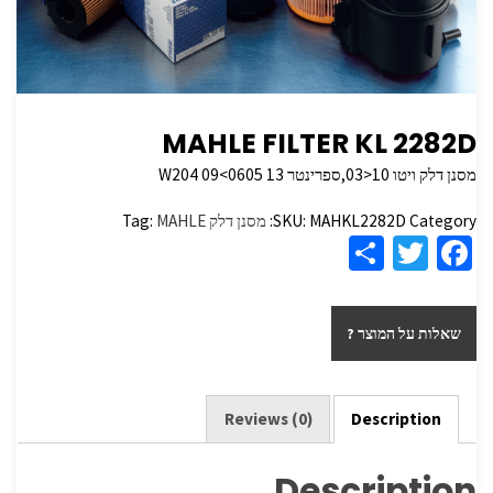
MAHLE FILTER KL 2282D
מסנן דלק ויטו 10<03,ספרינטר
13 W204 09<0605
Category:
MAHKL2282D
SKU:
מסנן דלק
MAHLE
Tag:
S
T
Fa
h
wi
ce
ar
tt
b
שאלות על המוצר ?
e
er
o
o
k
Reviews (0)
Description
Description