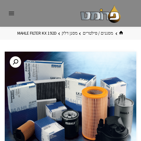
לגו
פרומט
אתר
תוכן
פרומט
החדש
בית
מסננים / פילטרים
מסנן דלק
MAHLE FILTER KX 192D