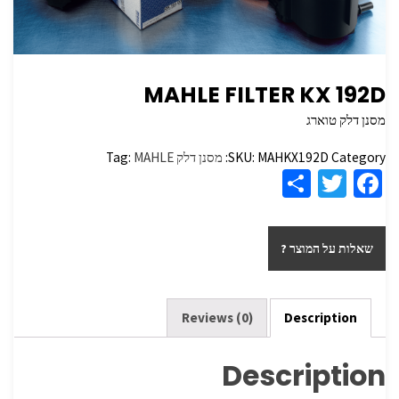
MAHLE FILTER KX 192D
מסנן דלק טוארג
Category:
MAHKX192D
SKU:
מסנן דלק
MAHLE
Tag:
S
T
Fa
h
wi
ce
ar
tt
b
שאלות על המוצר ?
e
er
o
o
k
Reviews (0)
Description
Description