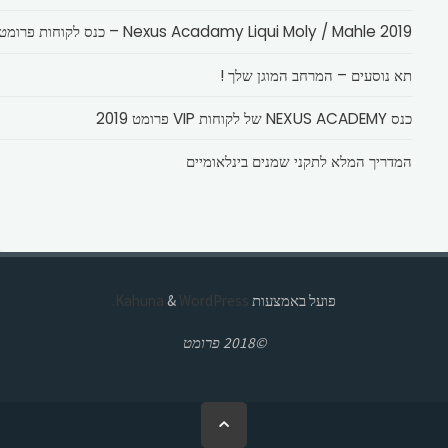
Nexus Acadamy Liqui Moly / Mahle 2019 – כנס לקוחות פרומט
תא נוסעים – המרחב המוגן שלך !
כנס NEXUS ACADEMY של לקוחות VIP פרומט 2019
המדריך המלא לתקני שמנים בינלאומיים
פועל באמצעות
Kahuna
WordPress.
&
©2018 פרומט
בחזרה
ללמעלה