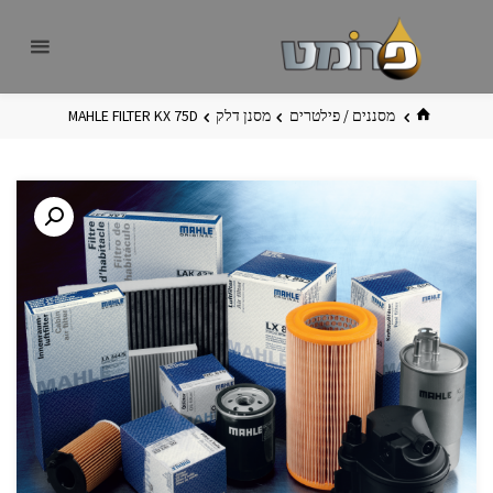
לגו
פרומט
אתר
תוכן
פרומט
החדש
בית
מסננים / פילטרים
מסנן דלק
MAHLE FILTER KX 75D