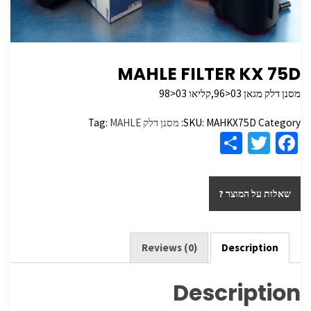
MAHLE FILTER KX 75D
מסנן דלק מגאן 03<96,קליאו 03<98
Category:
MAHKX75D
SKU:
מסנן דלק
MAHLE
Tag:
S
T
Fa
h
wi
ce
ar
tt
b
שאלות על המוצר ?
e
er
o
o
k
Reviews (0)
Description
Description