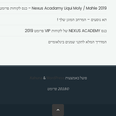
Nexus Acadamy Liqui Moly / Mahle 2019 – כנס לקוחות פרומט
תא נוסעים – המרחב המוגן שלך !
כנס NEXUS ACADEMY של לקוחות VIP פרומט 2019
המדריך המלא לתקני שמנים בינלאומיים
פועל באמצעות
Kahuna
WordPress.
&
©2018 פרומט
בחזרה
ללמעלה