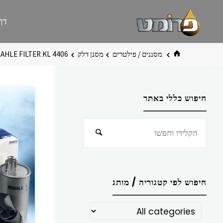
לגו
פרומט
אתר
דף
תוכן
פרומט
החדש
בית
מסננים / פילטרים
מסנן דלק
AHLE FILTER KL 4406
חיפוש כללי באתר
חפש
חיפוש
את:
חיפוש לפי קטגוריה / מותג