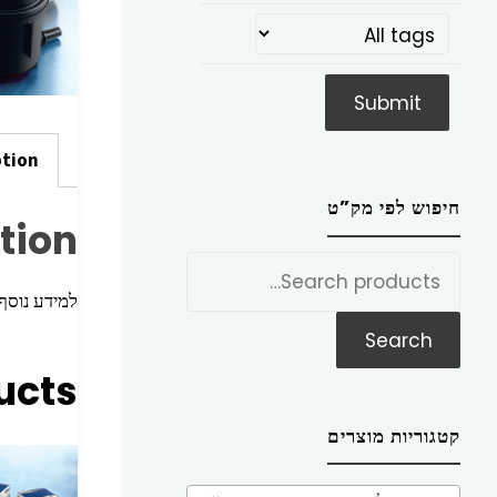
ption
חיפוש לפי מק”ט
tion
חפש
את:
למידע נוסף הכניסו מק”ט ז
Search
ucts
קטגוריות מוצרים