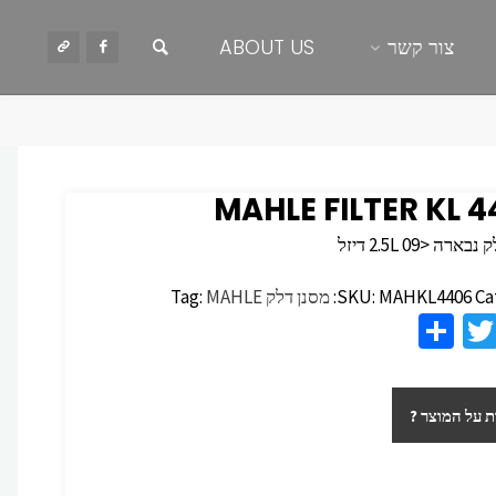
חיפוש
צור קשר
ABOUT US
MAHLE FILTER KL 
רה <2.5L 09 דיזל
Ca
MAHKL4406
SKU:
מסנן דלק
MAHLE
Tag:
S
T
F
h
wi
c
ar
tt
 על המוצר ?
e
er