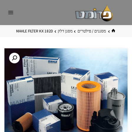
לגו
פרומט
אתר
תוכן
פרומט
החדש
בית
מסננים / פילטרים
מסנן דלק
MAHLE FILTER KX 182D