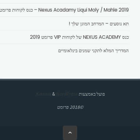
Nexus Acadamy Liqui Moly / Mahle 2019 – כנס לקוחות פרומט
תא נוסעים – המרחב המוגן שלך !
כנס NEXUS ACADEMY של לקוחות VIP פרומט 2019
המדריך המלא לתקני שמנים בינלאומיים
פועל באמצעות
Kahuna
WordPress.
&
©2018 פרומט
בחזרה
ללמעלה