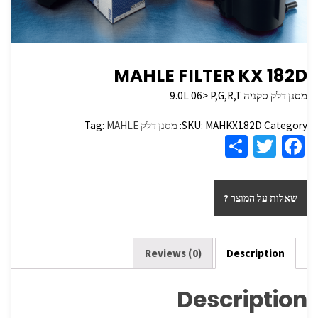
MAHLE FILTER KX 182D
מסנן דלק סקניה 9.0L 06> P,G,R,T
Category:
MAHKX182D
SKU:
מסנן דלק
MAHLE
Tag:
S
T
Fa
h
wi
ce
ar
tt
b
שאלות על המוצר ?
e
er
o
o
k
Reviews (0)
Description
Description