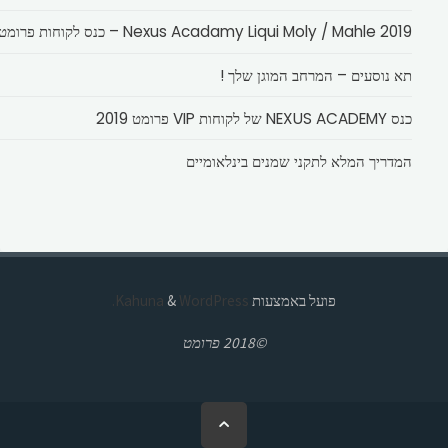
Nexus Acadamy Liqui Moly / Mahle 2019 – כנס לקוחות פרומט
תא נוסעים – המרחב המוגן שלך !
כנס NEXUS ACADEMY של לקוחות VIP פרומט 2019
המדריך המלא לתקני שמנים בינלאומיים
פועל באמצעות
Kahuna
WordPress.
&
©2018 פרומט
בחזרה
ללמעלה