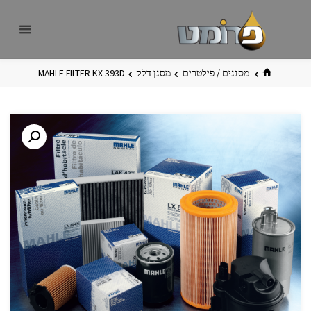
לגו
פרומט
אתר
תוכן
פרומט
החדש
בית
מסננים / פילטרים
מסנן דלק
MAHLE FILTER KX 393D