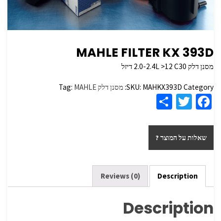
MAHLE FILTER KX 393D
מסנן דלק 2.0-2.4L >12 C30 דיזל
Category:
MAHKX393D
SKU:
מסנן דלק
MAHLE
Tag:
S
T
Fa
h
wi
ce
ar
tt
b
שאלות על המוצר ?
e
er
o
o
k
Reviews (0)
Description
Description