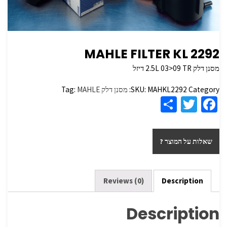
MAHLE FILTER KL 2292
מסנן דלק 2.5L 03>09 TR דיזל
Category:
MAHKL2292
SKU:
מסנן דלק
MAHLE
Tag:
S
T
Fa
h
wi
ce
ar
tt
b
שאלות על המוצר ?
e
er
o
o
k
Reviews (0)
Description
Description