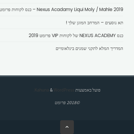
Nexus Acadamy Liqui Moly / Mahle 2019 – כנס לקוחות פרומט
תא נוסעים – המרחב המוגן שלך !
כנס NEXUS ACADEMY של לקוחות VIP פרומט 2019
המדריך המלא לתקני שמנים בינלאומיים
פועל באמצעות
Kahuna
WordPress.
&
©2018 פרומט
בחזרה
ללמעלה