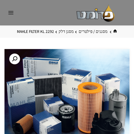
לגו
פרומט
אתר
תוכן
פרומט
החדש
בית
מסננים / פילטרים
מסנן דלק
MAHLE FILTER KL 2292