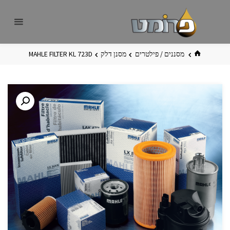
לגו
פרומט
אתר
תוכן
פרומט
החדש
בית
מסננים / פילטרים
מסנן דלק
MAHLE FILTER KL 723D