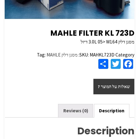
MAHLE FILTER KL 723D
מסנן דלק 3.0L 05> W164 דיזל
Category:
MAHKL723D
SKU:
מסנן דלק
MAHLE
Tag:
S
T
Fa
h
wi
ce
ar
tt
b
שאלות על המוצר ?
e
er
o
o
k
Reviews (0)
Description
Description