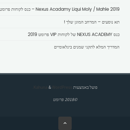
Nexus Acadamy Liqui Moly / Mahle 2019 – כנס לקוחות פרומט
תא נוסעים – המרחב המוגן שלך !
כנס NEXUS ACADEMY של לקוחות VIP פרומט 2019
המדריך המלא לתקני שמנים בינלאומיים
פועל באמצעות
Kahuna
WordPress.
&
©2018 פרומט
בחזרה
ללמעלה