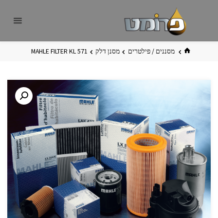
לגו
פרומט
אתר
תוכן
פרומט
החדש
בית
מסננים / פילטרים
מסנן דלק
MAHLE FILTER KL 571