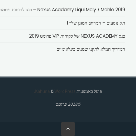
Nexus Acadamy Liqui Moly / Mahle 2019 – כנס לקוחות פרומט
תא נוסעים – המרחב המוגן שלך !
כנס NEXUS ACADEMY של לקוחות VIP פרומט 2019
המדריך המלא לתקני שמנים בינלאומיים
פועל באמצעות
Kahuna
WordPress.
&
©2018 פרומט
בחזרה
ללמעלה