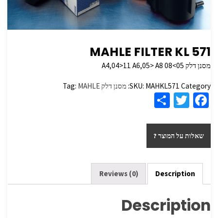
MAHLE FILTER KL 571
מסנן דלק A4,04>11 A6,05> A8 08<05
Category:
MAHKL571
SKU:
מסנן דלק
MAHLE
Tag:
S
T
Fa
h
wi
ce
ar
tt
b
שאלות על המוצר ?
e
er
o
o
k
Reviews (0)
Description
Description