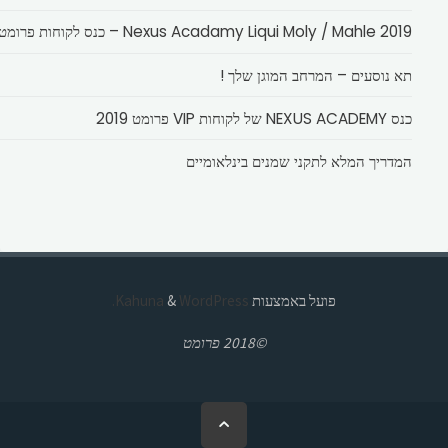
Nexus Acadamy Liqui Moly / Mahle 2019 – כנס לקוחות פרומט
תא נוסעים – המרחב המוגן שלך !
כנס NEXUS ACADEMY של לקוחות VIP פרומט 2019
המדריך המלא לתקני שמנים בינלאומיים
פועל באמצעות
Kahuna
WordPress.
&
©2018 פרומט
בחזרה
ללמעלה