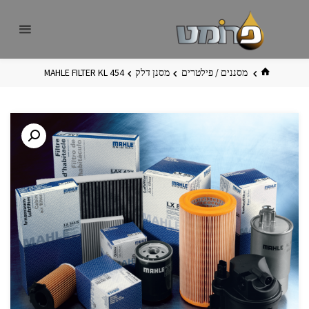
לגו
פרומט
אתר
תוכן
פרומט
החדש
בית
מסננים / פילטרים
מסנן דלק
MAHLE FILTER KL 454