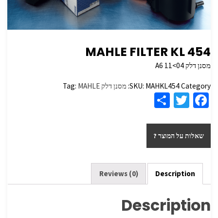
MAHLE FILTER KL 454
מסנן דלק A6 11<04
Category:
MAHKL454
SKU:
מסנן דלק
MAHLE
Tag:
S
T
Fa
h
wi
ce
ar
tt
b
שאלות על המוצר ?
e
er
o
o
k
Reviews (0)
Description
Description