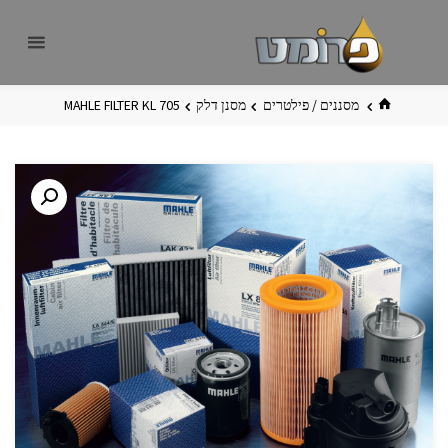
לגו
פרומט
אתר
תוכן
פרומט
החדש
בית
מסננים / פילטרים
מסנן דלק
MAHLE FILTER KL 705