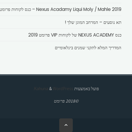
Nexus Acadamy Liqui Moly / Mahle 2019 – כנס לקוחות פרומט
תא נוסעים – המרחב המוגן שלך !
כנס NEXUS ACADEMY של לקוחות VIP פרומט 2019
המדריך המלא לתקני שמנים בינלאומיים
פועל באמצעות
Kahuna
WordPress.
&
©2018 פרומט
בחזרה
ללמעלה