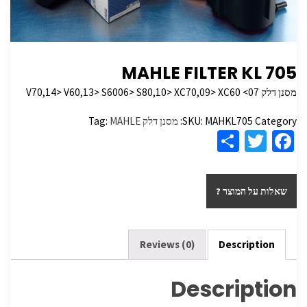
MAHLE FILTER KL 705
מסנן דלק V70,14> V60,13> S6006> S80,10> XC70,09> XC60 <07
Category:
MAHKL705
SKU:
מסנן דלק
MAHLE
Tag:
S
T
Fa
h
wi
ce
ar
tt
b
שאלות על המוצר ?
e
er
o
o
k
Reviews (0)
Description
Description