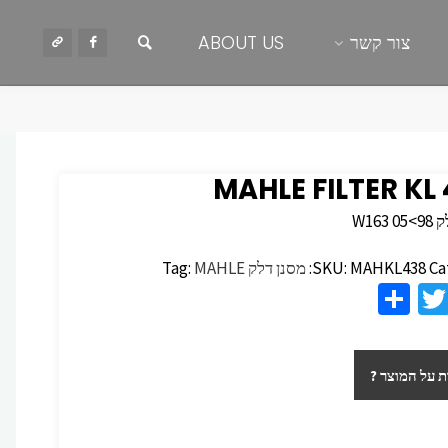
חיפוש
צור קשר
ABOUT US
MAHLE FILTER KL
W163
Ca
MAHKL438
SKU:
מסנן דלק
MAHLE
Tag:
S
T
F
h
wi
c
ar
tt
 על המוצר ?
e
er