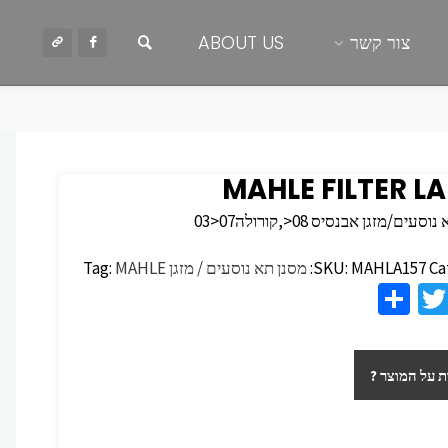
חיפוש
צור קשר
ABOUT US
MAHLE FILTER LA
עים/מזגן אבנסיס 08<,קורולה07<03
Ca
MAHLA157
SKU:
מסנן תא נוסעים / מזגן
MAHLE
Tag:
S
T
F
h
wi
c
ar
tt
 על המוצר ?
e
er