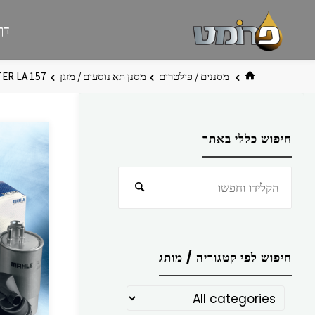
לגו
פרומט
אתר
דף
תוכן
פרומט
החדש
בית
מסננים / פילטרים
מסנן תא נוסעים / מזגן
TER LA 157
חיפוש כללי באתר
חפש
חיפוש
את:
חיפוש לפי קטגוריה / מותג