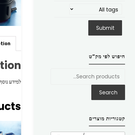
ption
חיפוש לפי מק”ט
tion
חפש
את:
למידע נוסף הכניסו מק”ט ז
Search
ucts
קטגוריות מוצרים