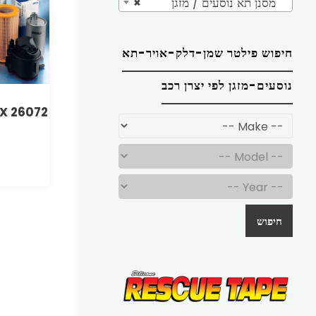
מסנן תא נוסעים / מזגן
×
חיפוש פילטר שמן-דלק-אויר-תא
נוסעים-מזגן לפי יצרן רכב
LX 26072
חיפוש