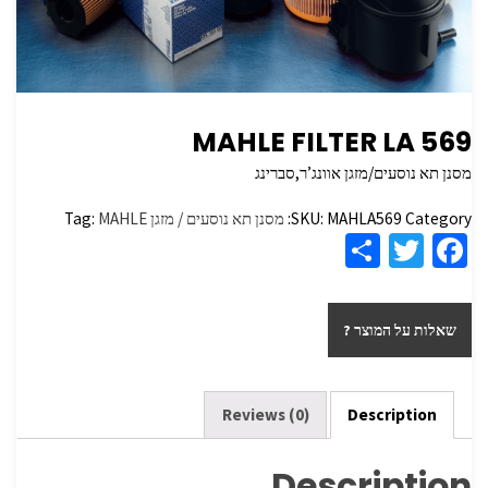
MAHLE FILTER LA 569
מסנן תא נוסעים/מזגן אוונג’ר,סברינג
Category:
MAHLA569
SKU:
מסנן תא נוסעים / מזגן
MAHLE
Tag:
S
T
Fa
h
wi
ce
ar
tt
b
שאלות על המוצר ?
e
er
o
o
k
Reviews (0)
Description
Description