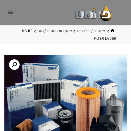
לגו
פרומט
אתר
תוכן
פרומט
החדש
בית
מסננים / פילטרים
מסנן תא נוסעים / מזגן
MAHLE
FILTER LA 569