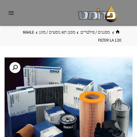
לגו
פרומט
אתר
תוכן
פרומט
החדש
בית
מסננים / פילטרים
מסנן תא נוסעים / מזגן
MAHLE
FILTER LA 120