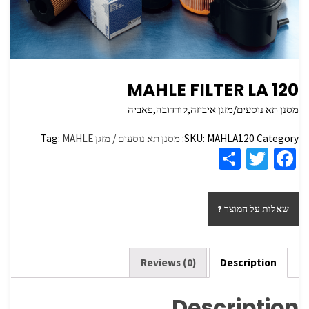
MAHLE FILTER LA 120
מסנן תא נוסעים/מזגן איביזה,קורדובה,פאביה
Category:
MAHLA120
SKU:
מסנן תא נוסעים / מזגן
MAHLE
Tag:
S
T
Fa
h
wi
ce
ar
tt
b
שאלות על המוצר ?
e
er
o
o
k
Reviews (0)
Description
Description