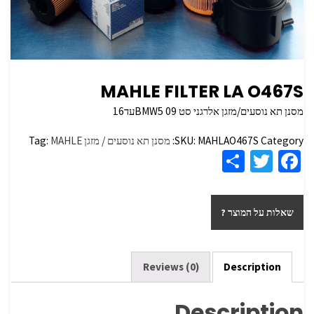
MAHLE FILTER LA O467S
מסנן תא נוסעים/מזגן אלרגני סט BMW5 09עד16
Category:
MAHLAO467S
SKU:
מסנן תא נוסעים / מזגן
MAHLE
Tag:
S
T
Fa
h
wi
ce
ar
tt
b
שאלות על המוצר ?
e
er
o
o
k
Reviews (0)
Description
Description