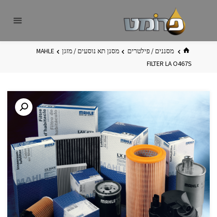
לגו
פרומט
אתר
תוכן
פרומט
החדש
בית
מסננים / פילטרים
מסנן תא נוסעים / מזגן
MAHLE
FILTER LA O467S