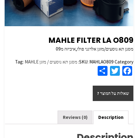
MAHLE FILTER LA O809
מסנן תא נוסעים/מזגן אלרגני פולו,איביזה מ09
Category:
MAHLAO809
SKU:
מסנן תא נוסעים / מזגן
MAHLE
Tag:
S
T
Fa
h
wi
ce
ar
tt
b
שאלות על המוצר ?
e
er
o
o
k
Reviews (0)
Description
Description