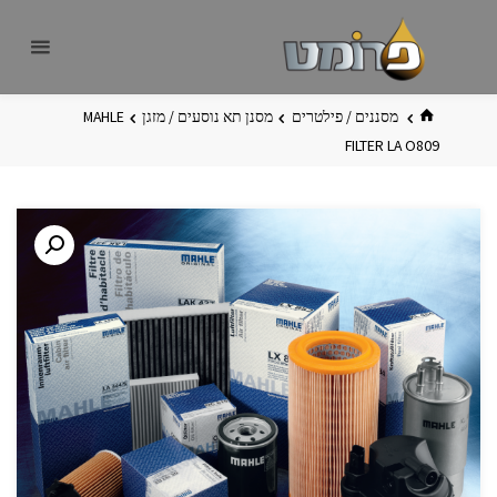
לגו
פרומט
אתר
תוכן
פרומט
החדש
בית
מסננים / פילטרים
מסנן תא נוסעים / מזגן
MAHLE
FILTER LA O809