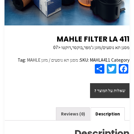
MAHLE FILTER LA 411
מסנן תא נוסעים/מזגן ג’מפר,בוקסר,דוקטו <07
Category:
MAHLA411
SKU:
מסנן תא נוסעים / מזגן
MAHLE
Tag:
S
T
Fa
h
wi
ce
ar
tt
b
שאלות על המוצר ?
e
er
o
o
k
Reviews (0)
Description
Description