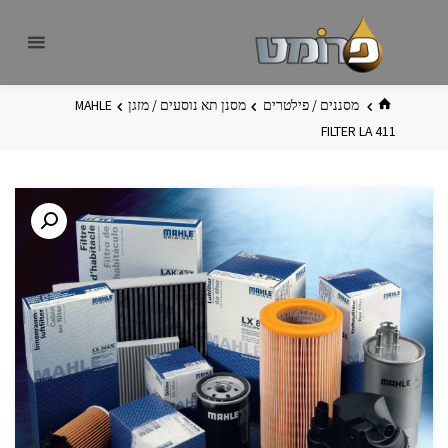
לגו
פרומט
אתר
תוכן
פרומט
החדש
בית
מסננים / פילטרים
מסנן תא נוסעים / מזגן
MAHLE
FILTER LA 411